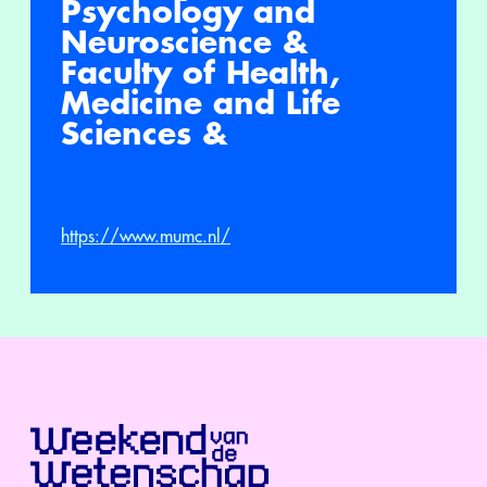
Psychology and
Neuroscience &
Faculty of Health,
Medicine and Life
Sciences &
https://www.mumc.nl/