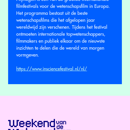
filmfestivals voor de wetenschapsfilm in Europa.
Het programma bestaat uit de beste
wetenschapsfilms die het afgelopen jaar
wereldwijd zijn verschenen. Tijdens het festival
ontmoeten internationale topwetenschappers,
filmmakers en publiek elkaar om de nieuwste
inzichten te delen die de wereld van morgen
vormgeven.
https://www.insciencefestival.nl/nl/