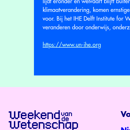
lijdt eronder en welvaart blijft buit
klimaatverandering, komen ernstige
voor. Bij het IHE Delft Institute fo
veranderen door onderwijs, onderzo
https://www.un-ihe.org
Vo