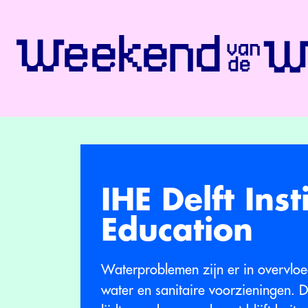
IHE Delft Ins
Education
Waterproblemen zijn er in overvlo
water en sanitaire voorzieningen. D