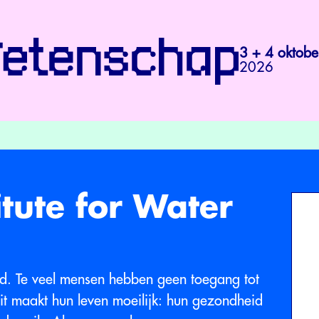
3 + 4 oktobe
2026
titute for Water
ed. Te veel mensen hebben geen toegang tot
it maakt hun leven moeilijk: hun gezondheid