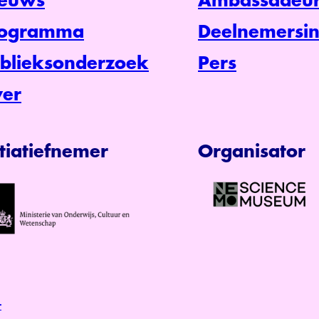
euws
Ambassadeur
rogramma
Deelnemersin
blieksonderzoek
Pers
er
itiatiefnemer
Organisator
r