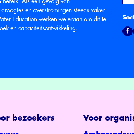
en bereik. Als een gevolg van
 droogtes en overstromingen steeds vaker
Soc
r Water Education werken we eraan om dit te
ek en capaciteitsontwikkeling.
or bezoekers
Voor organis