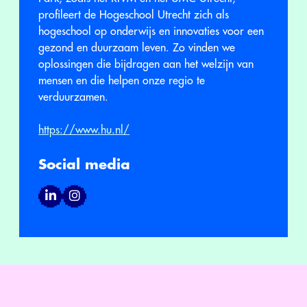
profileert de Hogeschool Utrecht zich als
hogeschool op onderwijs en innovaties voor een
gezond en duurzaam leven. Zo vinden we
oplossingen die bijdragen aan het welzijn van
mensen en die helpen onze regio te
verduurzamen.
https://www.hu.nl/
Social media