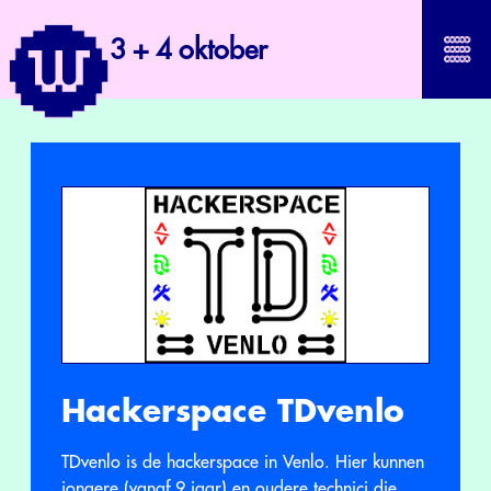
3 + 4 oktober
Hackerspace TDvenlo
TDvenlo is de hackerspace in Venlo. Hier kunnen
jongere (vanaf 9 jaar) en oudere technici die