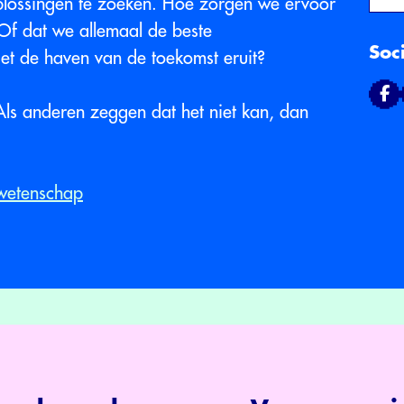
plossingen te zoeken. Hoe zorgen we ervoor
 Of dat we allemaal de beste
Soc
et de haven van de toekomst eruit?
ls anderen zeggen dat het niet kan, dan
wetenschap