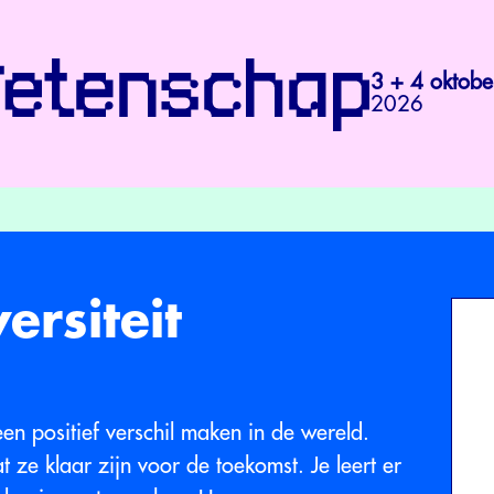
3 + 4 oktobe
2026
ersiteit
een positief verschil maken in de wereld.
 ze klaar zijn voor de toekomst. Je leert er