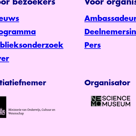
or bezoekers
Voor organis
euws
Ambassadeur
rogramma
Deelnemersin
blieksonderzoek
Pers
er
itiatiefnemer
Organisator