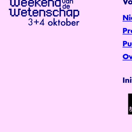
Vo
Ni
P
Pu
Ov
In