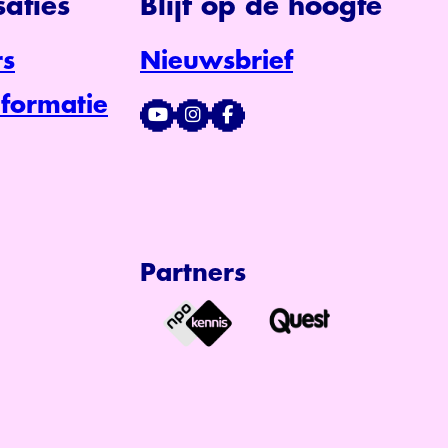
aties
Blijf op de hoogte
s
Nieuwsbrief
formatie
Partners