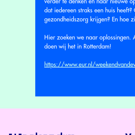
verder te denken en naar nieuwe o
dat iedereen straks een huis heeft?
gezondheidszorg krijgen? En hoe zi
Hier zoeken we naar oplossingen. A
doen wij het in Rotterdam!
https://www.eur.nl/weekendvande