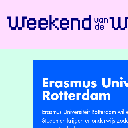
Erasmus Univ
Rotterdam
Erasmus Universiteit Rotterdam wil 
Studenten krijgen er onderwijs zodat