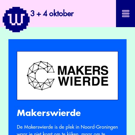
3 + 4 oktober
Makerswierde
De Makerswierde is de plek in Noord-Groningen
waar je niet komt om te kijken, maar om te