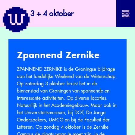
3 + 4 oktober
Zpannend Zernike
ZPANNEND ZERNIKE is de Groningse bijdrage
aan het landelijke Weekend van de Wetenschap.
Op zaterdag 3 oktober bruist het in de
binnenstad van Groningen van spannende en
interessante activiteiten. Op diverse locaties.
Natuurlijk in het Academiegebouw. Maar ook in
het Universiteitsmuseum, bij DOT, De Jonge
Onderzoekers, UMCG en bij de Faculteit der
Letteren. Op zondag 4 oktober is de Zernike
Campus de plaats waar je moet zijn: in de