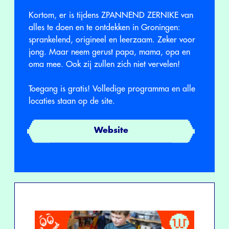
Kortom, er is tijdens ZPANNEND ZERNIKE van
alles te doen en te ontdekken in Groningen:
sprankelend, origineel en leerzaam. Zeker voor
jong. Maar neem gerust papa, mama, opa en
oma mee. Ook zij zullen zich niet vervelen!
Toegang is gratis! Volledige programma en alle
locaties staan op de site.
Website