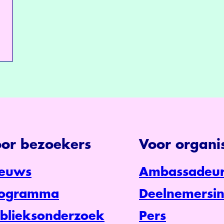
or bezoekers
Voor organis
euws
Ambassadeur
rogramma
Deelnemersin
blieksonderzoek
Pers