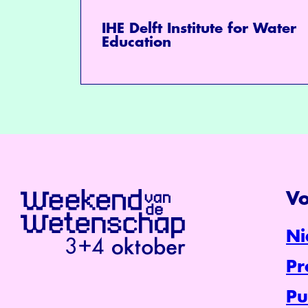
IHE Delft Institute for Water
Education
Vo
Ni
P
Pu