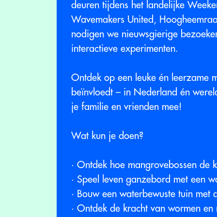
deuren tijdens het landelijke Wee
Wavemakers United, Hoogheemraad
nodigen we nieuwsgierige bezoeker
interactieve experimenten.
Ontdek op een leuke én leerzame ma
beïnvloedt – in Nederland én werel
je familie en vrienden mee!
Wat kun je doen?
· Ontdek hoe mangrovebossen de k
· Speel leven ganzebord met een w
· Bouw een waterbewuste tuin met 
· Ontdek de kracht van wormen en 