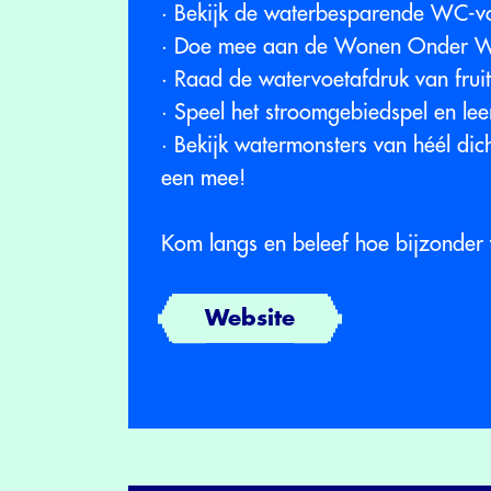
· Bekijk de waterbesparende WC-vo
· Doe mee aan de Wonen Onder Wat
· Raad de watervoetafdruk van frui
· Speel het stroomgebiedspel en leer
· Bekijk watermonsters van héél dic
een mee!
Kom langs en beleef hoe bijzonder 
Website