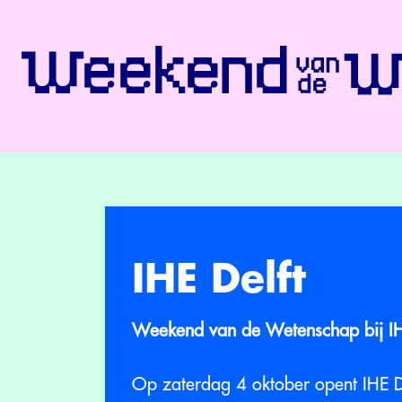
IHE Delft
Weekend van de Wetenschap bij IH
Op zaterdag 4 oktober opent IHE De