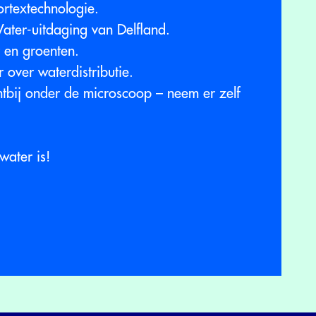
rtextechnologie.
er-uitdaging van Delfland.
t en groenten.
 over waterdistributie.
htbij onder de microscoop – neem er zelf
water is!