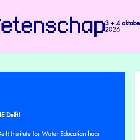
3 + 4 oktobe
2026
E Delft!
lft Institute for Water Education haar