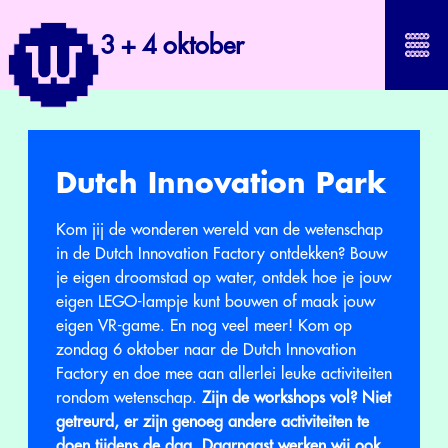
3 + 4 oktober
Dutch Innovation Park
Kom jij de wonderen wereld van de wetenschap
in de Dutch Innovation Factory ontdekken? Bouw
je eigen droomstad op water, ontdek hoe je jouw
eigen LEGO-lampje kunt bouwen of maak jouw
eigen VR-game. En nog veel meer! Kom op
zondag 6 oktober naar de Dutch Innovation
Factory en doe mee aan allerlei leuke activiteiten
rondom wetenschap.
Zijn de workshops vol? Niet
getreurd, er zijn genoeg andere activiteiten te
doen tijdens de dag. Daarnaast werken wij ook