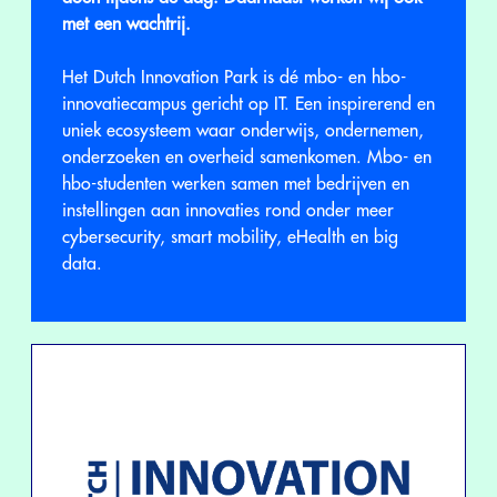
met een wachtrij.
Het Dutch Innovation Park is dé mbo- en hbo-
innovatiecampus gericht op IT. Een inspirerend en
uniek ecosysteem waar onderwijs, ondernemen,
onderzoeken en overheid samenkomen. Mbo- en
hbo-studenten werken samen met bedrijven en
instellingen aan innovaties rond onder meer
cybersecurity, smart mobility, eHealth en big
data.